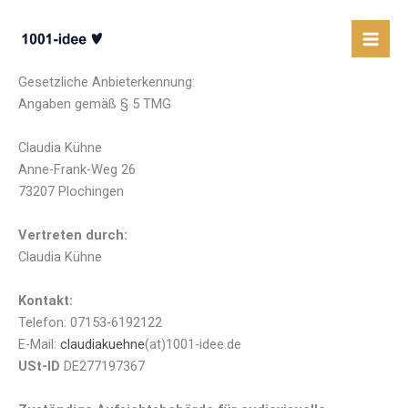
Impressum
Zum
Inhalt
springen
Impressum
/ Kontakt
Gesetzliche Anbieterkennung:
Angaben gemäß § 5 TMG
Claudia Kühne
Anne-Frank-Weg 26
73207 Plochingen
Vertreten durch:
Claudia Kühne
Kontakt:
Telefon: 07153-6192122
E-Mail:
claudiakuehne
(at)1001-idee.de
USt-ID
DE277197367