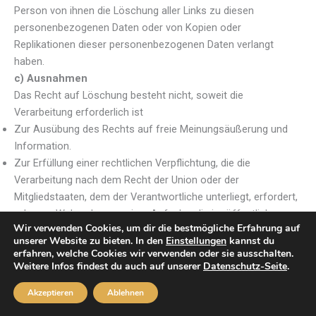
Person von ihnen die Löschung aller Links zu diesen
personenbezogenen Daten oder von Kopien oder
Replikationen dieser personenbezogenen Daten verlangt
haben.
c) Ausnahmen
Das Recht auf Löschung besteht nicht, soweit die
Verarbeitung erforderlich ist
Zur Ausübung des Rechts auf freie Meinungsäußerung und
Information.
Zur Erfüllung einer rechtlichen Verpflichtung, die die
Verarbeitung nach dem Recht der Union oder der
Mitgliedstaaten, dem der Verantwortliche unterliegt, erfordert,
oder zur Wahrnehmung einer Aufgabe, die im öffentlichen
Wir verwenden Cookies, um dir die bestmögliche Erfahrung auf
Interesse liegt oder in Ausübung öffentlicher Gewalt erfolgt,
unserer Website zu bieten. In den
Einstellungen
kannst du
die dem Verantwortlichen übertragen wurde.
erfahren, welche Cookies wir verwenden oder sie ausschalten.
Aus Gründen des öffentlichen Interesses im Bereich der
Weitere Infos findest du auch auf unserer
Datenschutz-Seite
.
öffentlichen Gesundheit gemäß Art. 9 Abs. 2 lit. h und i sowie
Akzeptieren
Ablehnen
Art. 9 Abs. 3 DSGVO.
Für im öffentlichen Interesse liegende Archivzwecke,